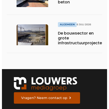
beton
ALGEMEEN
6 JULI 2026
De bouwsector en
grote
infrastructuurprojecten
in de kijker
Vragen? Neem contact op