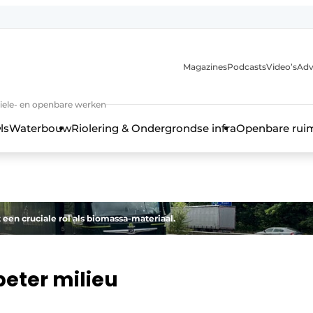
anmelding
Magazines
Podcasts
Video’s
Adv
iviele- en openbare werken
ls
Waterbouw
Riolering & Ondergrondse infra
Openbare rui
een cruciale rol als biomassa-materiaal.
eter milieu