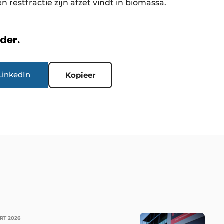
restfractie zijn afzet vindt in biomassa.
rder.
LinkedIn
Kopieer
RT 2026