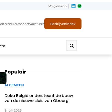
Volg ons op
Bedrijvenindex
erteren
Nieuwsbrief
Vacatures
mte
Populair
ALGEMEEN
Doka België ondersteunt de bouw
van de nieuwe sluis van Obourg
9 juli 2026