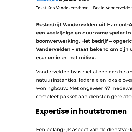
JAARBOEK
Vacatures
Tekst Kris Vandekerckhove Beeld Vanderveld
Video’s
Bosbedrijf Vandervelden uit Hamont-Ac
een veelzijdige en duurzame speler i
boomverwerking. Het bedrijf – opgerich
Vandervelden – staat bekend om zijn u
economie en het milieu.
Vandervelden bv is niet alleen een belan
natuurinstanties, federale en lokale 
woningbouw. Met ongeveer 47 medewerke
compleet pakket aan diensten gerelat
Expertise in houtstromen
Een belangrijk aspect van de dienstver