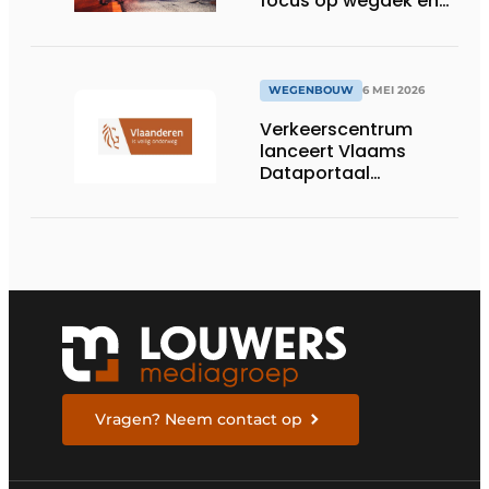
focus op wegdek en
bruggen
WEGENBOUW
6 MEI 2026
Verkeerscentrum
lanceert Vlaams
Dataportaal
Verkeersgegevens
Vragen? Neem contact op