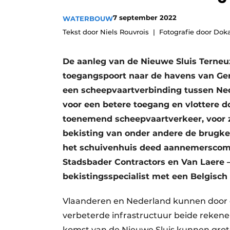
Vacatures
7 september 2022
WATERBOUW
Video’s
Tekst door Niels Rouvrois
Fotografie door Dok
De aanleg van de Nieuwe Sluis Terneuz
toegangspoort naar de havens van Gen
een scheepvaartverbinding tussen Nede
voor een betere toegang en vlottere 
toenemend scheepvaartverkeer, voor z
bekisting van onder andere de brugkel
het schuivenhuis deed aannemerscomb
Stadsbader Contractors en Van Laere 
bekistingsspecialist met een Belgisch
Vlaanderen en Nederland kunnen door 
verbeterde infrastructuur beide rekene
komst van de Nieuwe Sluis kunnen grot