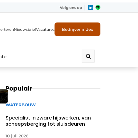
Volg ons op
Bedrijvenindex
erteren
Nieuwsbrief
Vacatures
mte
Populair
WATERBOUW
Specialist in zware hijswerken, van
scheepsberging tot sluisdeuren
10 juli 2026