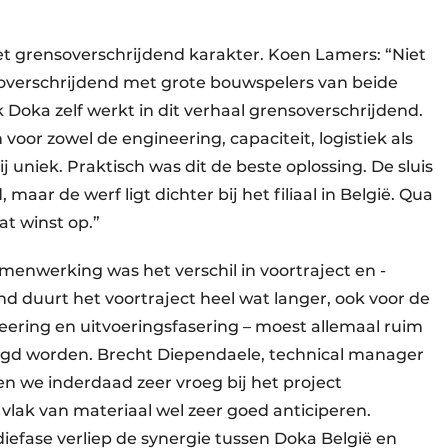
het grensoverschrijdend karakter. Koen Lamers: “Niet
ensoverschrijdend met grote bouwspelers van beide
Doka zelf werkt in dit verhaal grensoverschrijdend.
oor zowel de engineering, capaciteit, logistiek als
j uniek. Praktisch was dit de beste oplossing. De sluis
aar de werf ligt dichter bij het filiaal in België. Qua
at winst op.”
enwerking was het verschil in voortraject en -
nd duurt het voortraject heel wat langer, ook voor de
neering en uitvoeringsfasering – moest allemaal ruim
egd worden. Brecht Diependaele, technical manager
n we inderdaad zeer vroeg bij het project
lak van materiaal wel zeer goed anticiperen.
efase verliep de synergie tussen Doka België en