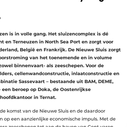
a
en is in volle gang. Het sluizencomplex is dé
t en Terneuzen in North Sea Port en zorgt voor
rland, België en Frankrijk. De Nieuwe Sluis zorgt
doorstroming van het toenemende en in volume
owel binnenvaart- als zeeschepen. Voor de
ders, cellenwandconstructie, inlaatconstructie en
inatie Sassevaart – bestaande uit BAM, DEME,
– een beroep op Doka, de Oostenrijkse
 hoofdkantoor in Ternat.
de komst van de Nieuwe Sluis en de daardoor
n op een aanzienlijke economische impuls. Met de
ere zeeschepen tot aan de haven van Gent varen