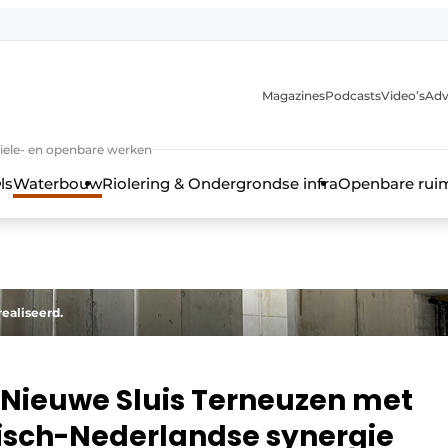
anmelding
Magazines
Podcasts
Video’s
Adv
iviele- en openbare werken
ls
Waterbouw
Riolering & Ondergrondse infra
Openbare rui
realiseerd.
 Nieuwe Sluis Terneuzen met
isch-Nederlandse synergie