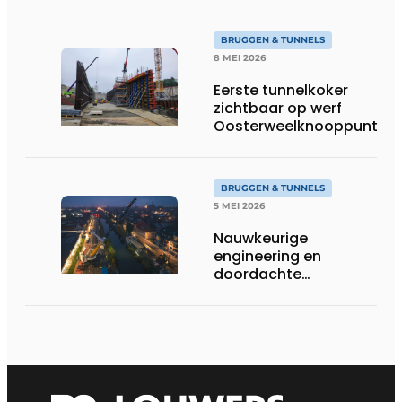
BRUGGEN & TUNNELS
8 MEI 2026
Eerste tunnelkoker
zichtbaar op werf
Oosterweelknooppunt
BRUGGEN & TUNNELS
5 MEI 2026
Nauwkeurige
engineering en
doordachte
hijstechniek bij de
Babeluttebrug in
Veurne