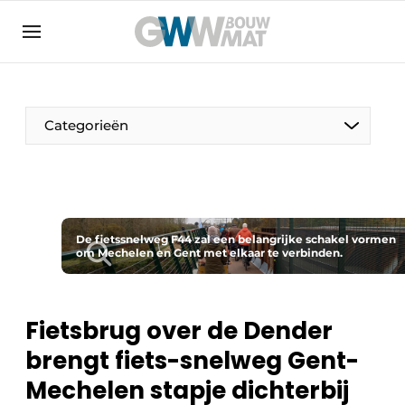
Algemene voorwaarden
Bedrijven
Aanmelden
Bedankt voor de aanmelding
Bedrijven
Categorieën
Contact
Direct contact
Evenement aanmelden
Home
De fietssnelweg F44 zal een belangrijke schakel vormen
om Mechelen en Gent met elkaar te verbinden.
Meest gelezen
Nieuwsbrief
Fietsbrug over de Dender
Podcasts
brengt fiets-snelweg Gent-
Privacy / Cookie statement
Mechelen stapje dichterbij
Vacature aanmelden