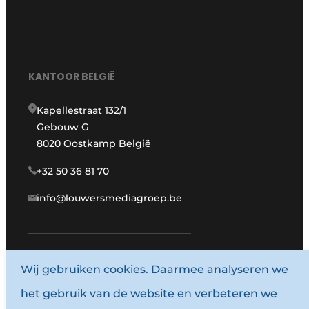
KANTOOR BELGIË
Kapellestraat 132/1
Gebouw G
8020 Oostkamp België
+32 50 36 81 70
info@louwersmediagroep.be
Wij gebruiken cookies. Daarmee analyseren we
www.louwersmediagroep.com
het gebruik van de website en verbeteren we
© 1987 - 2026 Louwersmediagroep.