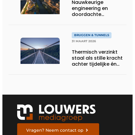
Nauwkeurige
engineering en
doordachte
hijstechniek bij de
Babeluttebrug in
Veurne
BRUGGEN & TUNNELS
31 MAART 2026
Thermisch verzinkt
staal als stille kracht
achter tijdelijke én
blijvende bruggen
Vragen? Neem contact op