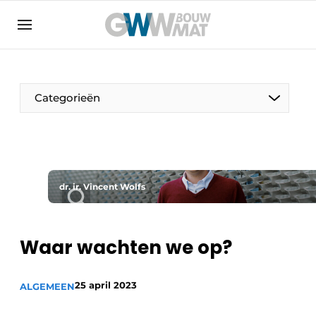
Algemene voorwaarden
Bedrijven
Aanmelden
Bedankt voor de aanmelding
Bedrijven
Categorieën
Contact
Direct contact
Evenement aanmelden
Home
dr. ir. Vincent Wolfs
Meest gelezen
Nieuwsbrief
Waar wachten we op?
Podcasts
Privacy / Cookie statement
25 april 2023
ALGEMEEN
Vacature aanmelden