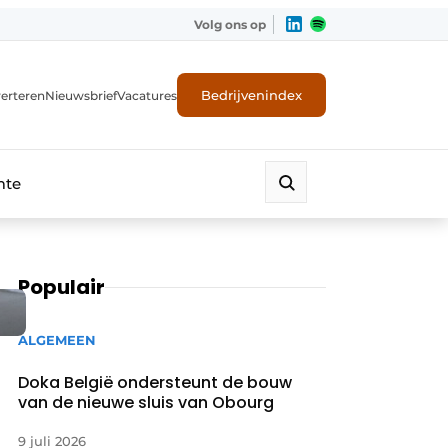
Volg ons op
Bedrijvenindex
erteren
Nieuwsbrief
Vacatures
mte
Populair
ALGEMEEN
Doka België ondersteunt de bouw
van de nieuwe sluis van Obourg
9 juli 2026