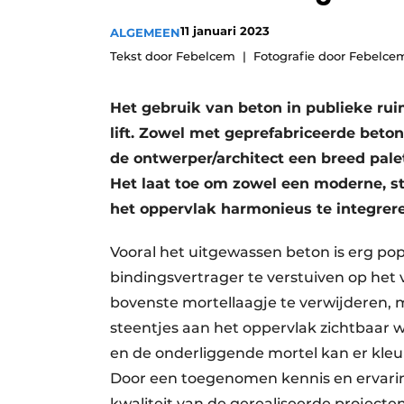
Vacatures
11 januari 2023
ALGEMEEN
Video’s
Tekst door Febelcem
Fotografie door Febelce
​Het gebruik van beton in publieke rui
lift. Zowel met geprefabriceerde beto
de ontwerper/architect een breed pal
Het laat toe om zowel een moderne, str
het oppervlak harmonieus te integrer
Vooral het uitgewassen beton is erg pop
bindingsvertrager te verstuiven op het
bovenste mortellaagje te verwijderen, 
steentjes aan het oppervlak zichtbaar w
en de onderliggende mortel kan er kle
Door een toegenomen kennis en ervaring
kwaliteit van de gerealiseerde project