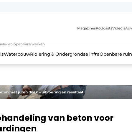
anmelding
Magazines
Podcasts
Video’s
Adv
iviele- en openbare werken
ls
Waterbouw
Riolering & Ondergrondse infra
Openbare rui
ton met juten doek – uitvoering en resultaat.
ehandeling van beton voor
ardingen