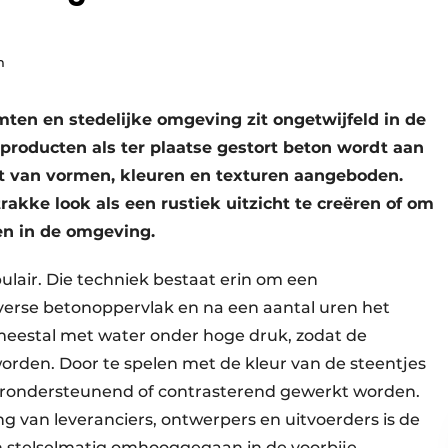
m
mten en stedelijke omgeving zit ongetwijfeld in de
nproducten als ter plaatse gestort beton wordt aan
et van vormen, kleuren en texturen aangeboden.
akke look als een rustiek uitzicht te creëren of om
en in de omgeving.
ulair. Die techniek bestaat erin om een
 verse betonoppervlak en na een aantal uren het
meestal met water onder hoge druk, zodat de
orden. Door te spelen met de kleur van de steentjes
urondersteunend of contrasterend gewerkt worden.
 van leveranciers, ontwerpers en uitvoerders is de
en stelselmatig omhooggegaan in de voorbije