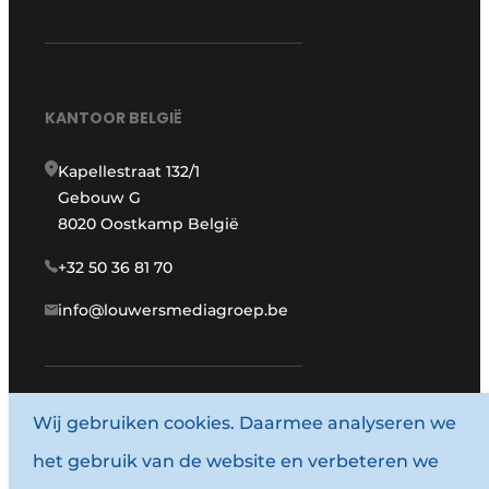
KANTOOR BELGIË
Kapellestraat 132/1
Gebouw G
8020 Oostkamp België
+32 50 36 81 70
info@louwersmediagroep.be
www.louwersmediagroep.com
Wij gebruiken cookies. Daarmee analyseren we
het gebruik van de website en verbeteren we
© 1987 - 2026 Louwersmediagroep.