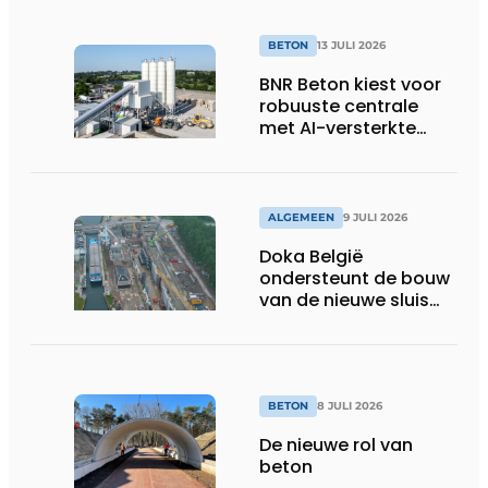
BETON
13 JULI 2026
BNR Beton kiest voor
robuuste centrale
met AI-versterkte
topservice
ALGEMEEN
9 JULI 2026
Doka België
ondersteunt de bouw
van de nieuwe sluis
van Obourg
BETON
8 JULI 2026
De nieuwe rol van
beton