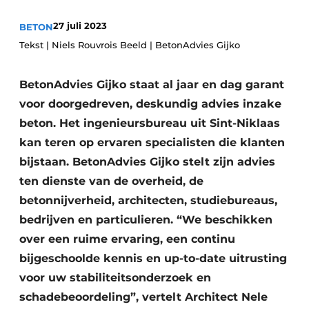
Vacatures
27 juli 2023
BETON
Video’s
Tekst | Niels Rouvrois Beeld | BetonAdvies Gijko
BetonAdvies Gijko staat al jaar en dag garant
voor doorgedreven, deskundig advies inzake
beton. Het ingenieursbureau uit Sint-Niklaas
kan teren op ervaren specialisten die klanten
bijstaan. BetonAdvies Gijko stelt zijn advies
ten dienste van de overheid, de
betonnijverheid, architecten, studiebureaus,
bedrijven en particulieren. “We beschikken
over een ruime ervaring, een continu
bijgeschoolde kennis en up-to-date uitrusting
voor uw stabiliteitsonderzoek en
schadebeoordeling”, vertelt Architect Nele