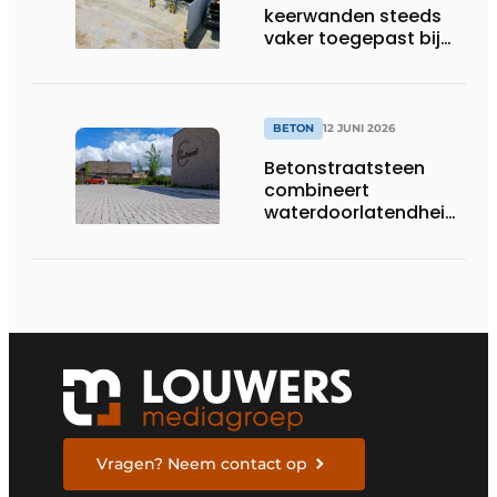
keerwanden steeds
vaker toegepast bij
laadpleinen en
energieopslag
BETON
12 JUNI 2026
Betonstraatsteen
combineert
waterdoorlatendheid
met een sterke en
esthetische afwerking
Vragen? Neem contact op