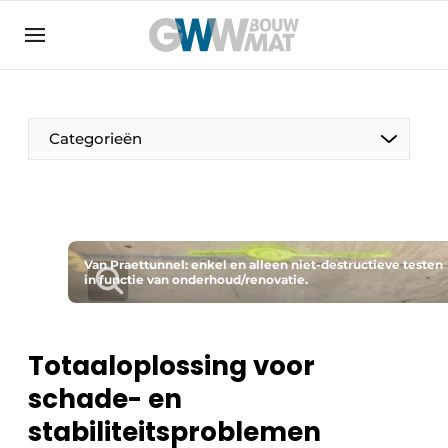
Algemene voorwaarden
Bedrijven
Aanmelden
Bedankt voor de aanmelding
Bedrijven
Categorieën
Contact
Direct contact
Evenement aanmelden
Home
Van Praettunnel: enkel en alleen niet-destructieve testen
in functie van onderhoud/renovatie.
Meest gelezen
Nieuwsbrief
Totaaloplossing voor
Podcasts
schade- en
Privacy / Cookie statement
stabiliteitsproblemen
Vacature aanmelden