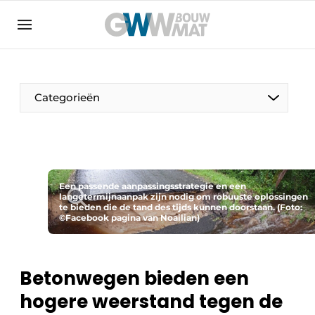
Algemene voorwaarden
Bedrijven
Aanmelden
Bedankt voor de aanmelding
Bedrijven
Categorieën
Contact
Direct contact
Evenement aanmelden
Home
Een passende aanpassingsstrategie en een
langetermijnaanpak zijn nodig om robuuste oplossingen
te bieden die de tand des tijds kunnen doorstaan. (Foto:
Meest gelezen
©Facebook pagina van Noailian)
Nieuwsbrief
Podcasts
Betonwegen bieden een
Privacy / Cookie statement
hogere weerstand tegen de
Vacature aanmelden