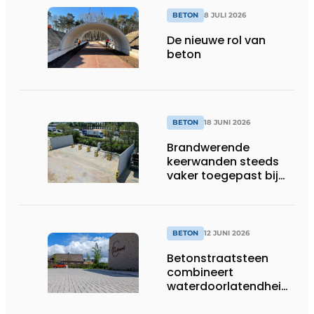
BETON
8 JULI 2026
De nieuwe rol van
beton
BETON
18 JUNI 2026
Brandwerende
keerwanden steeds
vaker toegepast bij
laadpleinen en
energieopslag
BETON
12 JUNI 2026
Betonstraatsteen
combineert
waterdoorlatendheid
met een sterke en