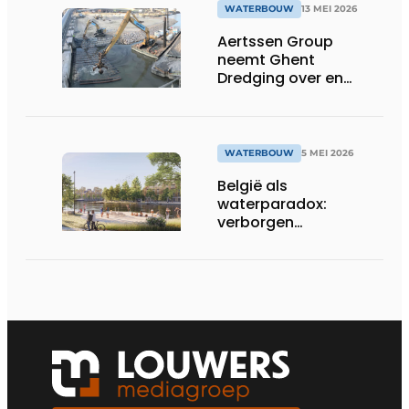
WATERBOUW
13 MEI 2026
Aertssen Group
neemt Ghent
Dredging over en
versterkt zijn positie in
bagger-, waterbouw-
en milieuwerken
WATERBOUW
5 MEI 2026
België als
waterparadox:
verborgen
waterrisico’s vragen
om een geïntegreerde
aanpak