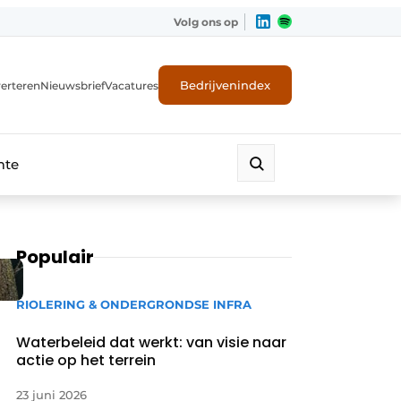
Volg ons op
Bedrijvenindex
erteren
Nieuwsbrief
Vacatures
mte
Populair
RIOLERING & ONDERGRONDSE INFRA
Waterbeleid dat werkt: van visie naar
actie op het terrein
23 juni 2026