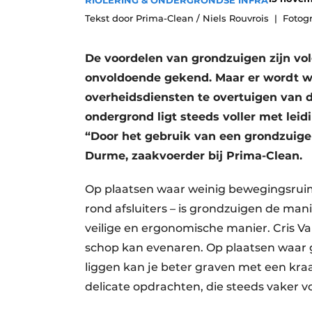
RIOLERING & ONDERGRONDSE INFRA
Vacatures
Tekst door Prima-Clean / Niels Rouvrois
Fotogr
Video’s
De voordelen van grondzuigen zijn vol
onvoldoende gekend. Maar er wordt w
overheidsdiensten te overtuigen van d
ondergrond ligt steeds voller met lei
“Door het gebruik van een grondzuiger
Durme, zaakvoerder bij Prima-Clean.
Op plaatsen waar weinig bewegingsruimte
rond afsluiters – is grondzuigen de mani
veilige en ergonomische manier. Cris V
schop kan evenaren. Op plaatsen waar g
liggen kan je beter graven met een kraa
delicate opdrachten, die steeds vaker 