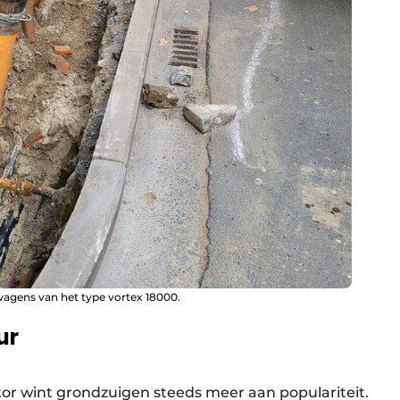
gens van het type vortex 18000.
ur
or wint grondzuigen steeds meer aan populariteit.