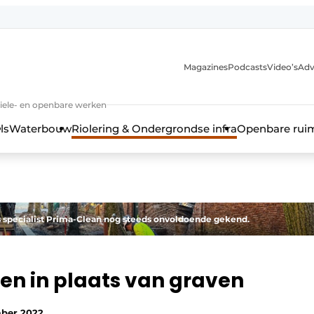
anmelding
Magazines
Podcasts
Video’s
Adv
iviele- en openbare werken
ls
Waterbouw
Riolering & Ondergrondse infra
Openbare rui
s specialist Prima-Clean nog steeds onvoldoende gekend.
en in plaats van graven
ber 2022