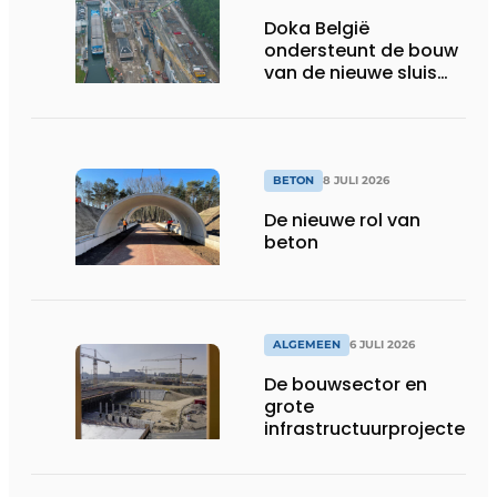
Doka België
ondersteunt de bouw
van de nieuwe sluis
van Obourg
BETON
8 JULI 2026
De nieuwe rol van
beton
ALGEMEEN
6 JULI 2026
De bouwsector en
grote
infrastructuurprojecten
in de kijker