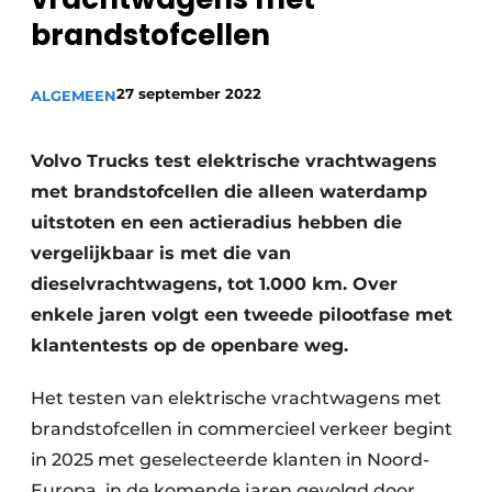
Vacatures
brandstofcellen
Video’s
27 september 2022
ALGEMEEN
Volvo Trucks test elektrische vrachtwagens
met brandstofcellen die alleen waterdamp
uitstoten en een actieradius hebben die
vergelijkbaar is met die van
dieselvrachtwagens, tot 1.000 km. Over
enkele jaren volgt een tweede pilootfase met
klantentests op de openbare weg.
Het testen van elektrische vrachtwagens met
brandstofcellen in commercieel verkeer begint
in 2025 met geselecteerde klanten in Noord-
Europa, in de komende jaren gevolgd door