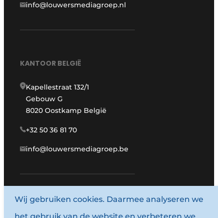
info@louwersmediagroep.nl
KANTOOR BELGIË
Kapellestraat 132/1
Gebouw G
8020 Oostkamp België
+32 50 36 81 70
info@louwersmediagroep.be
www.louwersmediagroep.com
Wij gebruiken cookies. Daarmee analyseren we
het gebruik van de website en verbeteren we
© 1987 - 2026 Louwersmediagroep.