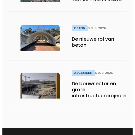
van Obourg
BETON
8 JULI 2026
De nieuwe rol van
beton
ALGEMEEN
6 JULI 2026
De bouwsector en
grote
infrastructuurprojecten
in de kijker