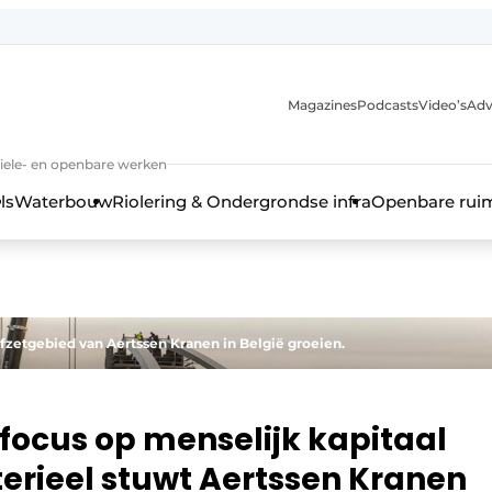
anmelding
Magazines
Podcasts
Video’s
Adv
iviele- en openbare werken
ls
Waterbouw
Riolering & Ondergrondse infra
Openbare rui
 afzetgebied van Aertssen Kranen in België groeien.
focus op menselijk kapitaal
terieel stuwt Aertssen Kranen