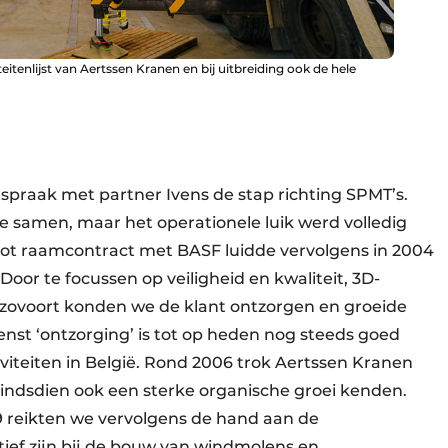
eitenlijst van Aertssen Kranen en bij uitbreiding ook de hele
spraak met partner Ivens de stap richting SPMT’s.
e samen, maar het operationele luik werd volledig
ot raamcontract met BASF luidde vervolgens in 2004
 Door te focussen op veiligheid en kwaliteit, 3D-
enzovoort konden we de klant ontzorgen en groeide
nst ‘ontzorging’ is tot op heden nog steeds goed
viteiten in België. Rond 2006 trok Aertssen Kranen
indsdien ook een sterke organische groei kenden.
9 reikten we vervolgens de hand aan de
ief zijn bij de bouw van windmolens en