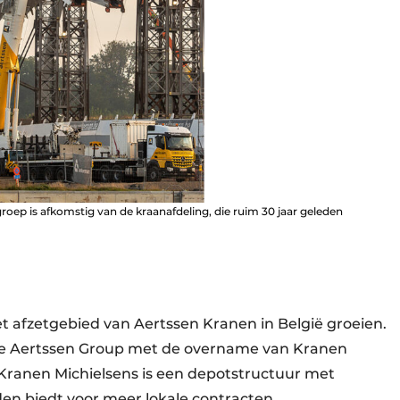
groep is afkomstig van de kraanafdeling, die ruim 30 jaar geleden
het afzetgebied van Aertssen Kranen in België groeien.
r de Aertssen Group met de overname van Kranen
 Kranen Michielsens is een depotstructuur met
den biedt voor meer lokale contracten.