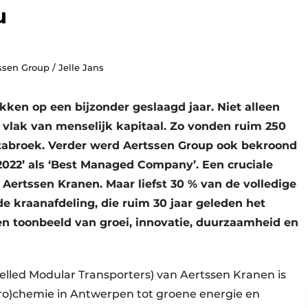
u
ssen Group / Jelle Jans
ken op een bijzonder geslaagd jaar. Niet alleen
t vlak van menselijk kapitaal. Zo vonden ruim 250
abroek. Verder werd Aertssen Group ook bekroond
2022’ als ‘Best Managed Company’. Een cruciale
ng Aertssen Kranen. Maar liefst 30 % van de volledige
e kraanafdeling, die ruim 30 jaar geleden het
een toonbeeld van groei, innovatie, duurzaamheid en
elled Modular Transporters) van Aertssen Kranen is
tro)chemie in Antwerpen tot groene energie en