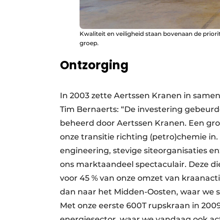
Kwaliteit en veiligheid staan bovenaan de priorit
groep.
Ontzorging
In 2003 zette Aertssen Kranen in samen
Tim Bernaerts: “De investering gebeurd
beheerd door Aertssen Kranen. Een gro
onze transitie richting (petro)chemie in.
engineering, stevige siteorganisaties 
ons marktaandeel spectaculair. Deze die
voor 45 % van onze omzet van kraanacti
dan naar het Midden-Oosten, waar we s
Met onze eerste 600T rupskraan in 200
energiesector, waar we vandaag ook act