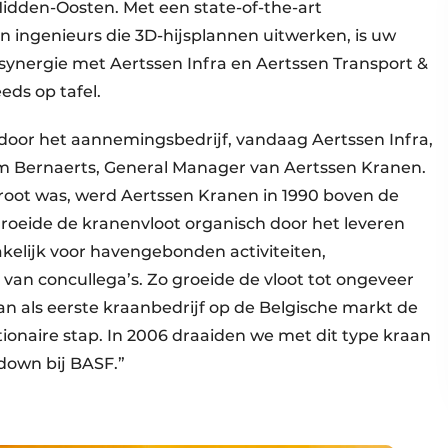
Midden-Oosten. Met een state-of-the-art
 ingenieurs die 3D-hijsplannen uitwerken, is uw
 synergie met Aertssen Infra en Aertssen Transport &
eeds op tafel.
oor het aannemingsbedrijf, vandaag Aertssen Infra,
Tim Bernaerts, General Manager van Aertssen Kranen.
groot was, werd Aertssen Kranen in 1990 boven de
roeide de kranenvloot organisch door het leveren
kelijk voor havengebonden activiteiten,
an concullega’s. Zo groeide de vloot tot ongeveer
an als eerste kraanbedrijf op de Belgische markt de
tionaire stap. In 2006 draaiden we met dit type kraan
tdown bij BASF.”