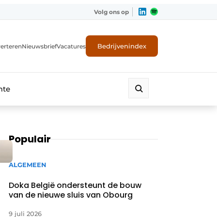
Volg ons op
Bedrijvenindex
erteren
Nieuwsbrief
Vacatures
mte
Populair
ALGEMEEN
Doka België ondersteunt de bouw
van de nieuwe sluis van Obourg
9 juli 2026