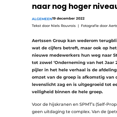
naar nog hoger nivea
Vacatures
Video’s
19 december 2022
ALGEMEEN
Tekst door Niels Rouvrois
Fotografie door Aert
Aertssen Group kan wederom terugblik
wat de cijfers betreft, maar ook op he
nieuwe medewerkers hun weg naar St
tot zowel ‘Onderneming van het Jaar 
pijler in het hele verhaal is de afdeli
omzet van de groep is afkomstig van d
levenslicht zag en is uitgegroeid tot 
veiligheid binnen de hele groep.
Voor de hijskranen en SPMT’s (Self-Prop
geen uitdaging te complex. Van de (pe