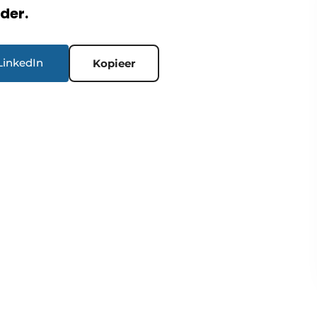
rder.
LinkedIn
Kopieer