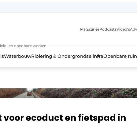
anmelding
Magazines
Podcasts
Video’s
Adv
iviele- en openbare werken
ls
Waterbouw
Riolering & Ondergrondse infra
Openbare rui
voor ecoduct en fietspad in