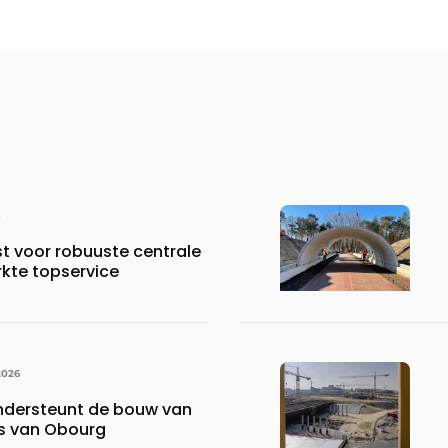
st voor robuuste centrale
rkte topservice
2026
ndersteunt de bouw van
is van Obourg