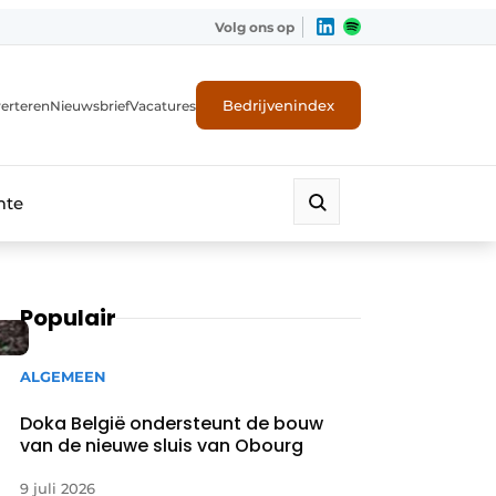
Volg ons op
Bedrijvenindex
erteren
Nieuwsbrief
Vacatures
mte
Populair
ALGEMEEN
Doka België ondersteunt de bouw
van de nieuwe sluis van Obourg
9 juli 2026