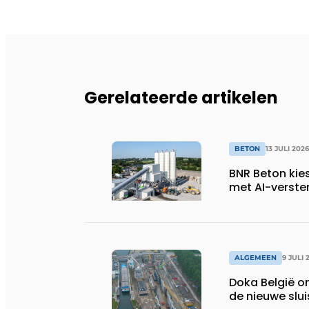
Gerelateerde artikelen
BETON
13 JULI 2026
BNR Beton kie
met AI-verste
ALGEMEEN
9 JULI 
Doka België o
de nieuwe slu