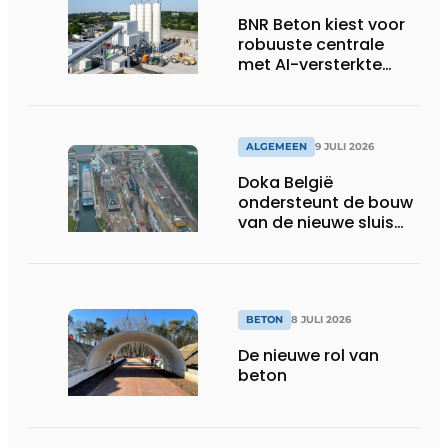
BNR Beton kiest voor
robuuste centrale
met AI-versterkte
topservice
ALGEMEEN
9 JULI 2026
Doka België
ondersteunt de bouw
van de nieuwe sluis
van Obourg
BETON
8 JULI 2026
De nieuwe rol van
beton