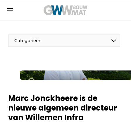
Algemene voorwaarden
Bedrijven
Aanmelden
Bedankt voor de aanmelding
Bedrijven
Categorieën
Contact
Direct contact
Evenement aanmelden
Home
Meest gelezen
Marc Jonckheere is de
Nieuwsbrief
nieuwe algemeen directeur
Podcasts
van Willemen Infra
Privacy / Cookie statement
Vacature aanmelden