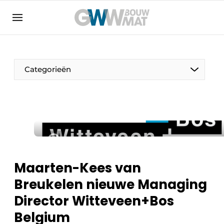
Algemene voorwaarden
Bedrijven
Aanmelden
Bedankt voor de aanmelding
Bedrijven
Categorieën
Contact
Direct contact
Evenement aanmelden
Home
Meest gelezen
Maarten-Kees van
Nieuwsbrief
Breukelen nieuwe Managing
Podcasts
Director Witteveen+Bos
Privacy / Cookie statement
Belgium
Vacature aanmelden