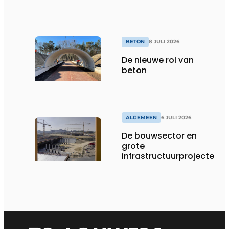
van Obourg
BETON
8 JULI 2026
De nieuwe rol van
beton
ALGEMEEN
6 JULI 2026
De bouwsector en
grote
infrastructuurprojecten
in de kijker