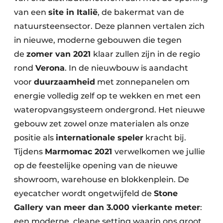
van een
site in Italië
, de bakermat van de
natuursteensector. Deze plannen vertalen zich
in nieuwe, moderne gebouwen die tegen
de
zomer van 2021
klaar zullen zijn in de regio
rond
Verona
. In de nieuwbouw is aandacht
voor
duurzaamheid
met zonnepanelen om
energie volledig zelf op te wekken en met een
wateropvangsysteem ondergrond. Het nieuwe
gebouw zet zowel onze materialen als onze
positie als
internationale speler
kracht bij.
Tijdens
Marmomac 2021
verwelkomen we jullie
op de feestelijke opening van de nieuwe
showroom, warehouse en blokkenplein. De
eyecatcher wordt ongetwijfeld de
Stone
Gallery van meer dan 3.000 vierkante meter
:
een moderne, cleane setting waarin ons groot