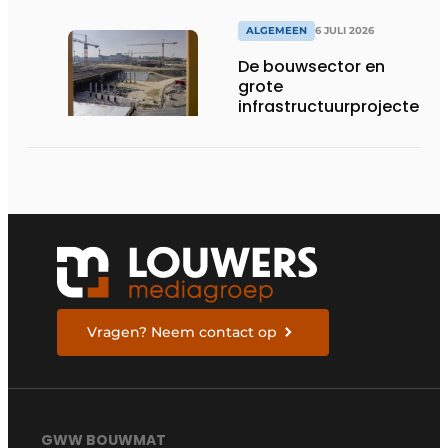
ALGEMEEN
6 JULI 2026
De bouwsector en
grote
infrastructuurprojecten
in de kijker
Vragen? Neem contact op
GWW BOUWMAT