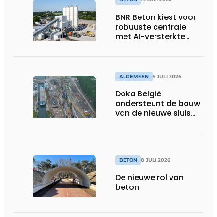
BNR Beton kiest voor
robuuste centrale
met AI-versterkte
topservice
ALGEMEEN
9 JULI 2026
Doka België
ondersteunt de bouw
van de nieuwe sluis
van Obourg
BETON
8 JULI 2026
De nieuwe rol van
beton