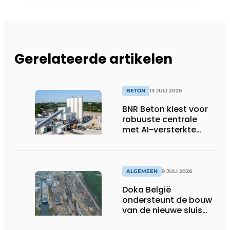
Gerelateerde artikelen
BETON
13 JULI 2026
BNR Beton kiest voor
robuuste centrale
met AI-versterkte
topservice
ALGEMEEN
9 JULI 2026
Doka België
ondersteunt de bouw
van de nieuwe sluis
van Obourg