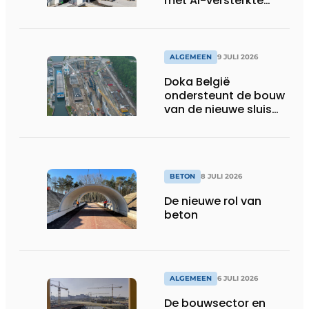
met AI-versterkte
topservice
ALGEMEEN
9 JULI 2026
Doka België
ondersteunt de bouw
van de nieuwe sluis
van Obourg
BETON
8 JULI 2026
De nieuwe rol van
beton
ALGEMEEN
6 JULI 2026
De bouwsector en