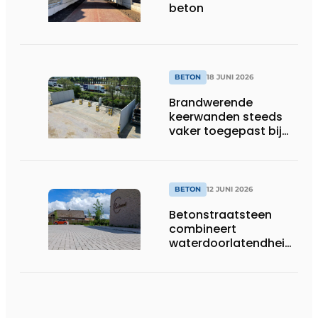
beton
BETON
18 JUNI 2026
Brandwerende
keerwanden steeds
vaker toegepast bij
laadpleinen en
energieopslag
BETON
12 JUNI 2026
Betonstraatsteen
combineert
waterdoorlatendheid
met een sterke en
esthetische afwerking