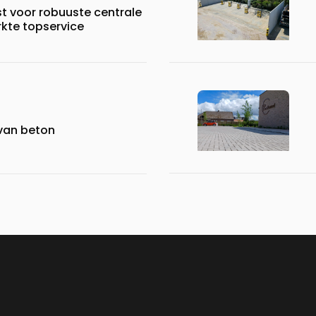
st voor robuuste centrale
rkte topservice
 van beton