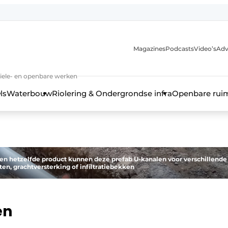
anmelding
Magazines
Podcasts
Video’s
Adv
iviele- en openbare werken
ls
Waterbouw
Riolering & Ondergrondse infra
Openbare rui
en hetzelfde product kunnen deze prefab U-kanalen voor verschillende
en, grachtversterking of infiltratiebekken
en