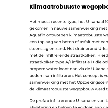
Klimaatrobuuste wegopb
Het meest recente type, het U-kanaal 1
gekomen in nauwe samenwerking met Aq
Aquafin ontworpen klimaatrobuuste w
een toplaag van beton of asfalt met ee
steenslag en zand. Het drainerend U-k
met de infiltrerende straatkolken. Hie
straatkolken type A/I infiltratie 1+ die o
propere water loopt dan via de U-kanal
bodem kan infiltreren. Het concept is v
samenwerking met het Opzoekingscent
de klimaatrobuuste wegopbouw werd to
De prefab infiltrerende U-kanalen van 
afwatering en helpen te voldoen aan 