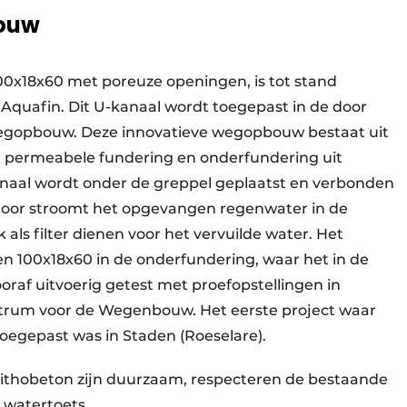
ouw
00x18x60 met poreuze openingen, is tot stand
uafin. Dit U-kanaal wordt toegepast in de door
egopbouw. Deze innovatieve wegopbouw bestaat uit
n permeabele fundering en onderfundering uit
anaal wordt onder de greppel geplaatst en verbonden
rdoor stroomt het opgevangen regenwater in de
ok als filter dienen voor het vervuilde water. Het
en 100x18x60 in de onderfundering, waar het in de
ooraf uitvoerig getest met proefopstellingen in
rum voor de Wegenbouw. Het eerste project waar
egepast was in Staden (Roeselare).
Lithobeton zijn duurzaam, respecteren de bestaande
de watertoets.