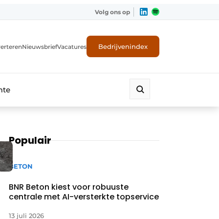
Volg ons op
Bedrijvenindex
erteren
Nieuwsbrief
Vacatures
mte
Populair
BETON
BNR Beton kiest voor robuuste
centrale met AI-versterkte topservice
13 juli 2026