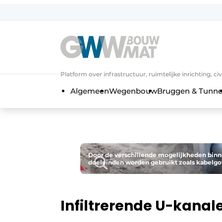
Algemene voorwaarden
Bedrijven
Aanmelden
Bedankt voor de a
Bedrijven
Platform over infrastructuur, ruimtelijke inrichting, c
Contact
Algemeen
Wegenbouw
Bruggen & Tunne
Direct contact
Evenement aanmelden
Home
Meest gelezen
Door de verschillende mogelijkheden binn
doeleinden worden gebruikt zoals kabelgot
Nieuwsbrief
Podcasts
Privacy / Cookie statement
Infiltrerende U-kanal
Vacature aanmelden