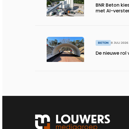
BNR Beton kie
met AI-verste
BETON
8 JULI 2026
De nieuwe rol