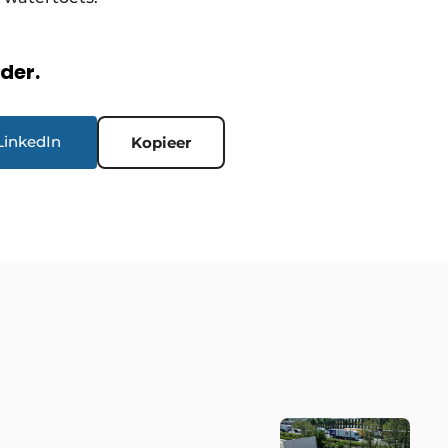
rder.
LinkedIn
Kopieer