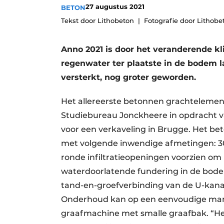
27 augustus 2021
BETON
Vacatures
Tekst door Lithobeton
Fotografie door Lithobe
Video’s
Anno 2021 is door het veranderende kl
regenwater ter plaatste in de bodem 
versterkt, nog groter geworden.
Het allereerste betonnen grachteleme
Studiebureau Jonckheere in opdracht
voor een verkaveling in Brugge. Het be
met volgende inwendige afmetingen: 30
ronde infiltratieopeningen voorzien o
waterdoorlatende fundering in de bodem
tand-en-groefverbinding van de U-kanale
Onderhoud kan op een eenvoudige mani
graafmachine met smalle graafbak. “H