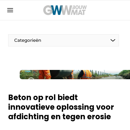
Algemene voorwaarden
Bedrijven
Aanmelden
Bedankt voor de aanmelding
Bedrijven
Categorieën
Contact
Direct contact
Evenement aanmelden
Home
Meest gelezen
Beton op rol biedt
Nieuwsbrief
innovatieve oplossing voor
Podcasts
afdichting en tegen erosie
Privacy / Cookie statement
Vacature aanmelden