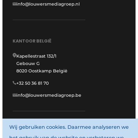
info@louwersmediagroep.nl
KANTOOR BELGIË
Kapellestraat 132/1
Gebouw G
8020 Oostkamp België
+32 50 36 81 70
info@louwersmediagroep.be
www.louwersmediagroep.com
Wij gebruiken cookies. Daarmee analyseren we
het gebruik van de website en verbeteren we