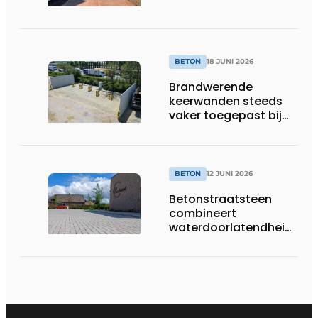
BETON
18 JUNI 2026
Brandwerende
keerwanden steeds
vaker toegepast bij
laadpleinen en
energieopslag
BETON
12 JUNI 2026
Betonstraatsteen
combineert
waterdoorlatendheid
met een sterke en
esthetische afwerking