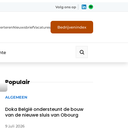
Volg ons op
Bedrijvenindex
erteren
Nieuwsbrief
Vacatures
mte
Populair
ALGEMEEN
Doka België ondersteunt de bouw
van de nieuwe sluis van Obourg
9 juli 2026