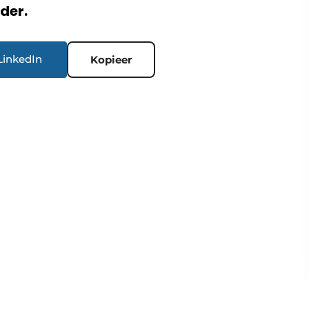
rder.
LinkedIn
Kopieer