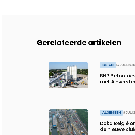
Gerelateerde artikelen
BETON
13 JULI 2026
BNR Beton kie
met AI-verste
ALGEMEEN
9 JULI 
Doka België o
de nieuwe slu