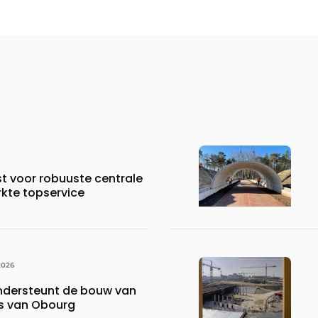
st voor robuuste centrale
rkte topservice
2026
ndersteunt de bouw van
is van Obourg