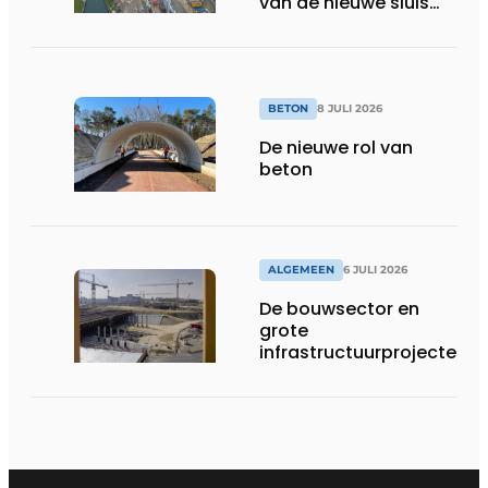
van de nieuwe sluis
van Obourg
BETON
8 JULI 2026
De nieuwe rol van
beton
ALGEMEEN
6 JULI 2026
De bouwsector en
grote
infrastructuurprojecten
in de kijker