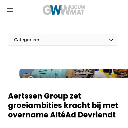
Algemene voorwaarden
Bedrijven
Aanmelden
Bedankt voor de aanmelding
Bedrijven
Categorieën
Contact
Direct contact
Evenement aanmelden
Home
Meest gelezen
Aertssen Group zet
Nieuwsbrief
groeiambities kracht bij met
Podcasts
overname AltéAd Devriendt
Privacy / Cookie statement
Vacature aanmelden