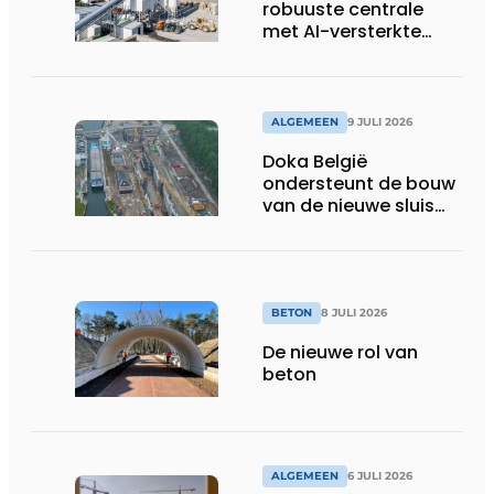
robuuste centrale
met AI-versterkte
topservice
ALGEMEEN
9 JULI 2026
Doka België
ondersteunt de bouw
van de nieuwe sluis
van Obourg
BETON
8 JULI 2026
De nieuwe rol van
beton
ALGEMEEN
6 JULI 2026