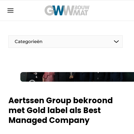
Algemene voorwaarden
Bedrijven
Aanmelden
Bedankt voor de aanmelding
Bedrijven
Categorieën
Contact
Direct contact
Evenement aanmelden
Home
Meest gelezen
Aertssen Group bekroond
Nieuwsbrief
met Gold label als Best
Podcasts
Managed Company
Privacy / Cookie statement
Vacature aanmelden