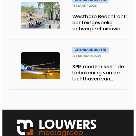
16 MAART 2026
Westboro Beachfront:
contextgevoelig
ontwerp zet nieuwe
maatstaf voor
waterfrontontwikkeling
in Canada
OPENBARE RUIMTE
12 FEBRUARI 2026
SPIE moderniseert de
bebakening van de
luchthaven van
Charleroi en versterkt
duurzaam de
veiligheid van de
luchtvaartactiviteiten