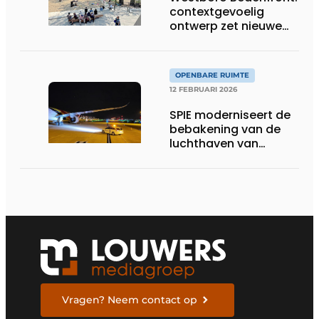
contextgevoelig
ontwerp zet nieuwe
maatstaf voor
waterfrontontwikkeling
in Canada
OPENBARE RUIMTE
12 FEBRUARI 2026
SPIE moderniseert de
bebakening van de
luchthaven van
Charleroi en versterkt
duurzaam de
veiligheid van de
luchtvaartactiviteiten
Vragen? Neem contact op