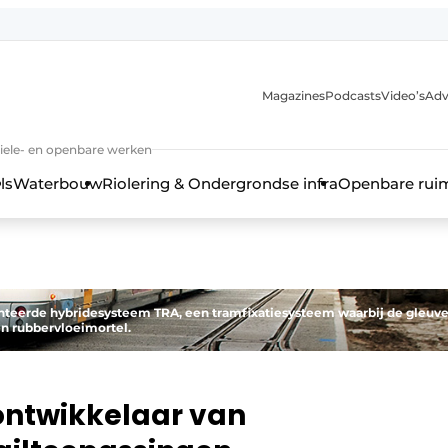
anmelding
Magazines
Podcasts
Video’s
Adv
iviele- en openbare werken
ls
Waterbouw
Riolering & Ondergrondse infra
Openbare rui
enteerde hybridesysteem TRA, een tramfixatiesysteem waarbij de gleuv
en rubbervloeimortel.
ontwikkelaar van