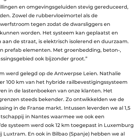
rillingen en omgevingsgeluiden stevig gereduceerd,
ieden. Zowel de rubbervloeimortel als de
werfstroom tegen zodat de dwarsliggers en
 kunnen worden. Het systeem kan geplaatst en
n de straat, is elektrisch isolerend en duurzaam.
f in prefab elementen. Met groenbedding, beton-,
assingsgebied ook bijzonder groot.”
em werd gelegd op de Antwerpse Leien. Nathalie
eer 100 km van het hybride railbevestigingssysteem
en in de lastenboeken van onze klanten. Het
grenzen steeds bekender. Zo ontwikkelden we de
sing in de Franse markt. Intussen leverden we al 1,5
tschappij in Nantes waarmee we ook een
lfde systeem werd ook 12 km toegepast in Luxemburg
 Luxtram. En ook in Bilbao (Spanje) hebben we al