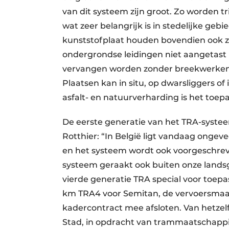
van dit systeem zijn groot. Zo worden t
wat zeer belangrijk is in stedelijke geb
kunststofplaat houden bovendien ook z
ondergrondse leidingen niet aangetast
vervangen worden zonder breekwerken aa
Plaatsen kan in situ, op dwarsliggers o
asfalt- en natuurverharding is het toep
De eerste generatie van het TRA-syste
Rotthier: “In België ligt vandaag ongev
en het systeem wordt ook voorgeschrev
systeem geraakt ook buiten onze lands
vierde generatie TRA special voor toepas
km TRA4 voor Semitan, de vervoersmaa
kadercontract mee afsloten. Van hetze
Stad, in opdracht van trammaatschappij