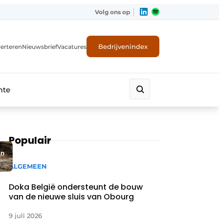
Volg ons op
Bedrijvenindex
erteren
Nieuwsbrief
Vacatures
mte
Populair
en
ALGEMEEN
Doka België ondersteunt de bouw
van de nieuwe sluis van Obourg
9 juli 2026