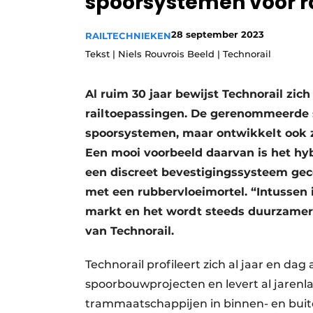
spoorsystemen voor r
Vacatures
28 september 2023
RAILTECHNIEKEN
Video’s
Tekst | Niels Rouvrois Beeld | Technorail
Al ruim 30 jaar bewijst Technorail zic
railtoepassingen. De gerenommeerde 
spoorsystemen, maar ontwikkelt ook 
Een mooi voorbeeld daarvan is het hyb
een discreet bevestigingssysteem gec
met een rubbervloeimortel. “Intussen i
markt en het wordt steeds duurzamer”,
van Technorail.
Technorail profileert zich al jaar en da
spoorbouwprojecten en levert al jarenl
trammaatschappijen in binnen- en buit