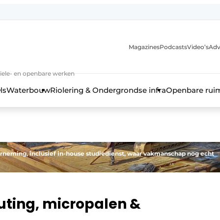
anmelding
Magazines
Podcasts
Video’s
Adv
iviele- en openbare werken
ls
Waterbouw
Riolering & Ondergrondse infra
Openbare rui
erneming, inclusief in-house studiedienst, waar vakmanschap nog echt
routing, micropalen &