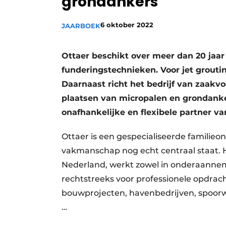
grondankers
Vacatures
6 oktober 2022
JAARBOEK
Video’s
Ottaer beschikt over meer dan 20 jaar
funderingstechnieken. Voor jet grouting
Daarnaast richt het bedrijf van zaakv
plaatsen van micropalen en grondanke
onafhankelijke en flexibele partner v
Ottaer is een gespecialiseerde familieo
vakmanschap nog echt centraal staat. Het
Nederland, werkt zowel in onderaannem
rechtstreeks voor professionele opdrac
bouwprojecten, havenbedrijven, spoorw
…