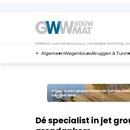
Algemene voorwaarden
Bedrijven
Aanmelden
Bedankt voor de a
Bedrijven
Platform over infrastructuur, ruimtelijke inrichting, c
Contact
Algemeen
Wegenbouw
Bruggen & Tunne
Direct contact
Evenement aanmelden
Home
Meest gelezen
Ottaer is een gespecialiseerde familieond
centraal staat.
Nieuwsbrief
Podcasts
Privacy / Cookie statement
Dé specialist in jet g
Vacature aanmelden