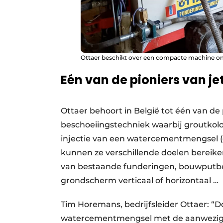
Ottaer beschikt over een compacte machine om m
Eén van de pioniers van jet
Ottaer behoort in België tot één van de 
beschoeiingstechniek waarbij groutk
injectie van een watercementmengsel (g
kunnen ze verschillende doelen bereiken
van bestaande funderingen, bouwputbe
grondscherm verticaal of horizontaal …
Tim Horemans, bedrijfsleider Ottaer: “
watercementmengsel met de aanwezig