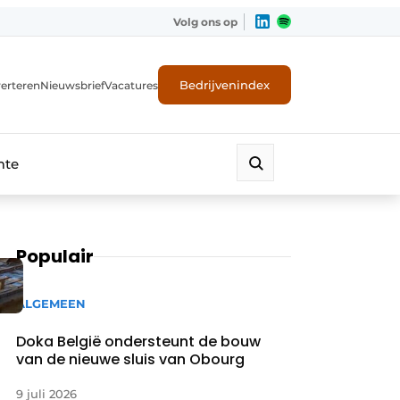
Volg ons op
Bedrijvenindex
erteren
Nieuwsbrief
Vacatures
mte
Populair
ALGEMEEN
Doka België ondersteunt de bouw
van de nieuwe sluis van Obourg
9 juli 2026