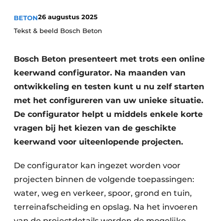
Vacatures
26 augustus 2025
BETON
Video’s
Tekst & beeld Bosch Beton
Bosch Beton presenteert met trots een online
keerwand configurator. Na maanden van
ontwikkeling en testen kunt u nu zelf starten
met het configureren van uw unieke situatie.
De configurator helpt u middels enkele korte
vragen bij het kiezen van de geschikte
keerwand voor uiteenlopende projecten.
De configurator kan ingezet worden voor
projecten binnen de volgende toepassingen:
water, weg en verkeer, spoor, grond en tuin,
terreinafscheiding en opslag. Na het invoeren
van de projectdetails worden de mogelijke