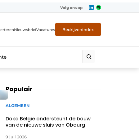
Volg ons op
Bedrijvenindex
erteren
Nieuwsbrief
Vacatures
mte
Populair
ALGEMEEN
Doka België ondersteunt de bouw
van de nieuwe sluis van Obourg
9 juli 2026