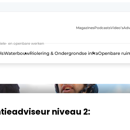
anmelding
Magazines
Podcasts
Video’s
Adv
iviele- en openbare werken
ls
Waterbouw
Riolering & Ondergrondse infra
Openbare rui
tieadviseur niveau 2: