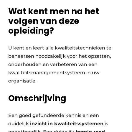
Vacatures
Wat kent men na het
Video’s
volgen van deze
opleiding?
U kent en leert alle kwaliteitstechnieken te
beheersen noodzakelijk voor het opzetten,
onderhouden en verbeteren van een
kwaliteitsmanagementsysteem in uw
organisatie.
Omschrijving
Een goed gefundeerde kennis en een
duidelijk
inzicht
in kwaliteitssystemen
is
onontbeerlijk. Een duidelijk
begrip rond