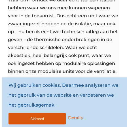
hebben waar we ons mee kunnen wapenen
voor in de toekomst. Dus echt een unit waar we
zwaar ingezet hebben op de isolatie, maar ook
op – nu ben ik echt wel technisch uitleg aan het
geven – de thermische onderbrekingen in de
verschillende schildelen. Waar we echt
akoestiek, heel belangrijk ook punt, waar we
ook ingezet hebben op modulaire oplossingen
binnen onze modulaire units voor de ventilatie,
voor noodverlichting en dergelijke. Dus op dat
Wij gebruiken cookies. Daarmee analyseren we
gebied denk ik dat we daar wel ook alle
het gebruik van de website en verbeteren we
projecten die we tot nu toe gezet hebben,
overal echt positieve feedback gekregen
het gebruiksgemak.
hebben van de klanten, dat het echt een
Details
oplossing is waar zij zelf ook verder mee willen
Akkoord
investeren in de toekomst. Bijvoorbeeld wat we