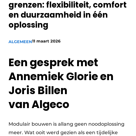
grenzen: flexibiliteit, comfort
Vacatures
en duurzaamheid in één
Video’s
oplossing
11 maart 2026
ALGEMEEN
Een gesprek met
Annemiek Glorie en
Joris Billen
van Algeco
Modulair bouwen is allang geen noodoplossing
meer. Wat ooit werd gezien als een tijdelijke