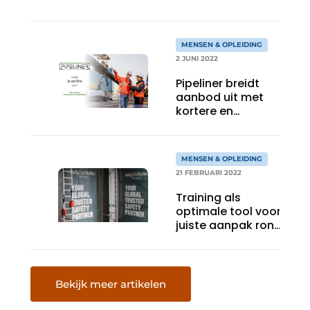
MENSEN & OPLEIDING
2 JUNI 2022
Pipeliner breidt
aanbod uit met
kortere en
flexibelere
opleidingsvormen:
6x Masterclass in
MENSEN & OPLEIDING
najaar 2022!
21 FEBRUARI 2022
Training als
optimale tool voor
juiste aanpak rond
veiligheid,
rampenbestrijding
en
crisismanagement
Bekijk meer artikelen