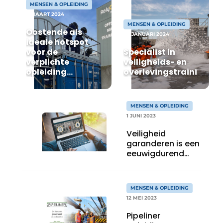
MENSEN & OPLEIDING
Vacatures
7 MAART 2024
MENSEN & OPLEIDING
Video’s
Oostende als
24 JANUARI 2024
ideale hotspot
voor de
Specialist in
verplichte
veiligheids- en
opleiding
overlevingstrainingen
basisveiligheid
MENSEN & OPLEIDING
1 JUNI 2023
Veiligheid
garanderen is een
eeuwigdurend
proces
MENSEN & OPLEIDING
12 MEI 2023
Pipeliner