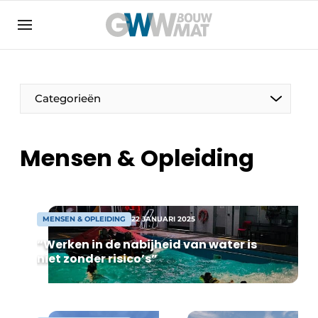
Algemene voorwaarden
Bedrijven
Aanmelden
Bedankt voor de aanmelding
Bedrijven
Categorieën
Contact
Direct contact
Mensen & Opleiding
Evenement aanmelden
Home
Meest gelezen
MENSEN & OPLEIDING
22 JANUARI 2025
Nieuwsbrief
“Werken in de nabijheid van water is
niet zonder risico’s”
Podcasts
Privacy / Cookie statement
Vacature aanmelden