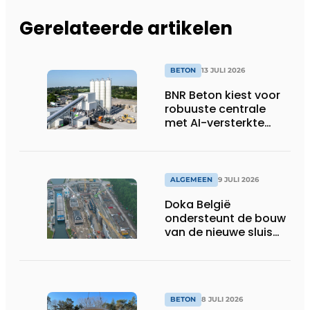
Gerelateerde artikelen
BETON
13 JULI 2026
BNR Beton kiest voor
robuuste centrale
met AI-versterkte
topservice
ALGEMEEN
9 JULI 2026
Doka België
ondersteunt de bouw
van de nieuwe sluis
van Obourg
BETON
8 JULI 2026