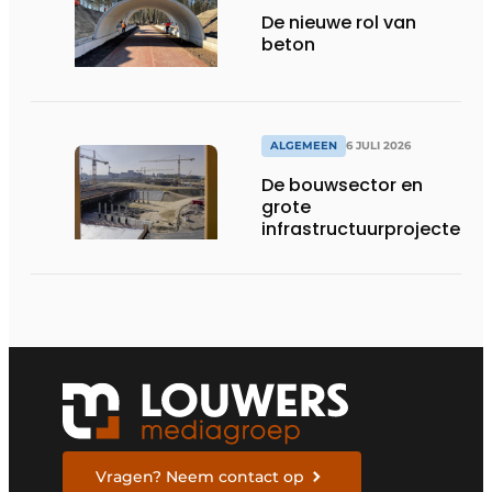
De nieuwe rol van
beton
ALGEMEEN
6 JULI 2026
De bouwsector en
grote
infrastructuurprojecten
in de kijker
Vragen? Neem contact op