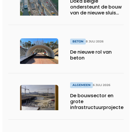
Doka België
ondersteunt de bouw
van de nieuwe sluis
van Obourg
BETON
8 JULI 2026
De nieuwe rol van
beton
ALGEMEEN
6 JULI 2026
De bouwsector en
grote
infrastructuurprojecten
in de kijker