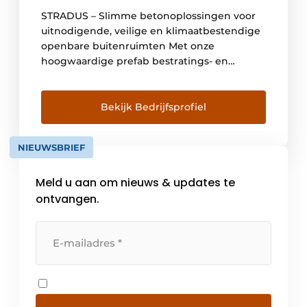
STRADUS – Slimme betonoplossingen voor
uitnodigende, veilige en klimaatbestendige
openbare buitenruimten Met onze
hoogwaardige prefab bestratings- en
maatwerkproducten uit beton maken we bij
Stradus de buitenruimte mooier, veiliger én
duurzamer. Van stadscentra, wegen en
Bekijk Bedrijfsprofiel
woonwijken tot utilitaire, recreatieve of
kantooromgevingen: we creëren
NIEUWSBRIEF
doordachte oplossingen op maat van elke
publieke ruimte. We denken actief mee met
Meld u aan om nieuws & updates te
[…]
ontvangen.