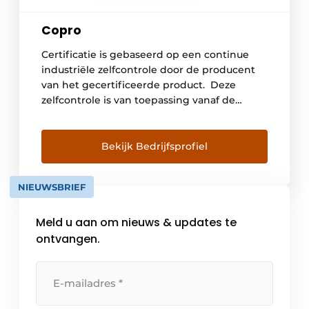
Copro
Certificatie is gebaseerd op een continue
industriële zelfcontrole door de producent
van het gecertificeerde product. Deze
zelfcontrole is van toepassing vanaf de
grondstoffen over het volledige
productieproces tot het eindproduct.
Certificaathouders worden periodiek
Bekijk Bedrijfsprofiel
onderworpen aan een evaluatie door de
certificatie-instelling. Dit gaat tevens
NIEUWSBRIEF
gepaard met monsternemingen voor
beproeving in erkende laboratoria. De
Meld u aan om nieuws & updates te
resultaten van deze […]
ontvangen.