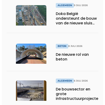
ALGEMEEN
9 JULI 2026
Doka België
ondersteunt de bouw
van de nieuwe sluis
van Obourg
BETON
8 JULI 2026
De nieuwe rol van
beton
ALGEMEEN
6 JULI 2026
De bouwsector en
grote
infrastructuurprojecten
in de kijker