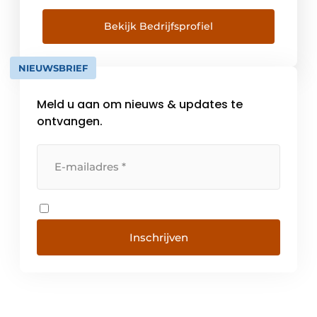
wegen over heel de wereld te vinden zijn. In
de wereld van vandaag dringt zich een
Bekijk Bedrijfsprofiel
efficiënt en duurzaam waterbeheer aan.
Dankzij onze geïntegreerde aanpak én onze
NIEUWSBRIEF
totaaloplossingen leiden wij water […]
Meld u aan om nieuws & updates te
ontvangen.
Inschrijven