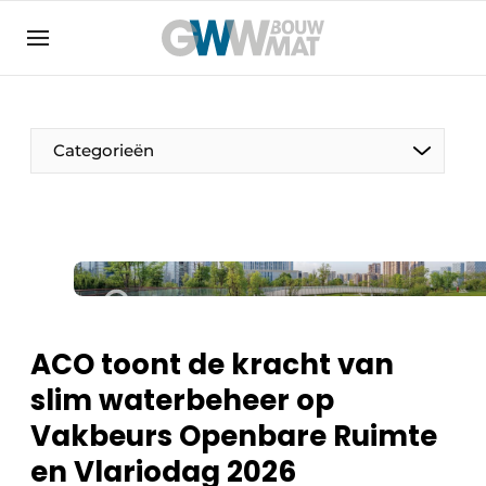
Algemene voorwaarden
Bedrijven
Aanmelden
Bedankt voor de aanmelding
Bedrijven
Categorieën
Contact
Direct contact
Evenement aanmelden
Home
Meest gelezen
ACO toont de kracht van
Nieuwsbrief
slim waterbeheer op
Podcasts
Vakbeurs Openbare Ruimte
Privacy / Cookie statement
en Vlariodag 2026
Vacature aanmelden