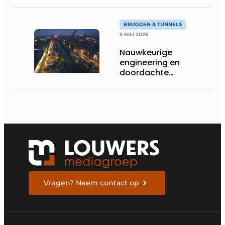
BRUGGEN & TUNNELS
5 MEI 2026
Nauwkeurige
engineering en
doordachte
hijstechniek bij de
Babeluttebrug in
Veurne
Vragen? Neem contact op