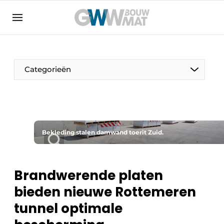
Algemene voorwaarden
Bedrijven
Aanmelden
Bedankt voor de aanmelding
Bedrijven
Categorieën
Contact
Direct contact
Evenement aanmelden
Home
Bekleding stalen damwand toerit Zuid.
Meest gelezen
Nieuwsbrief
Brandwerende platen
Podcasts
bieden nieuwe Rottemeren
Privacy / Cookie statement
tunnel optimale
Vacature aanmelden