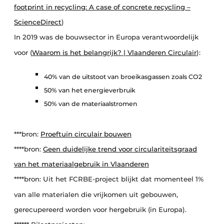
footprint in recycling: A case of concrete recycling –
ScienceDirect
)
In 2019 was de bouwsector in Europa verantwoordelijk
voor (
Waarom is het belangrijk? | Vlaanderen Circulair
):
40% van de uitstoot van broeikasgassen zoals CO2
50% van het energieverbruik
50% van de materiaalstromen
***bron:
Proeftuin circulair bouwen
****bron:
Geen duidelijke trend voor circulariteitsgraad
van het materiaalgebruik in Vlaanderen
****bron: Uit het FCRBE-project blijkt dat momenteel 1%
van alle materialen die vrijkomen uit gebouwen,
gerecupereerd worden voor hergebruik (in Europa).