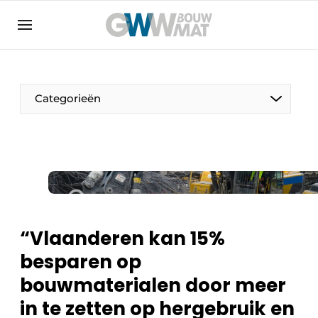
Algemene voorwaarden
Bedrijven
Aanmelden
Bedankt voor de aanmelding
Bedrijven
Categorieën
Contact
Direct contact
Evenement aanmelden
Home
Meest gelezen
“Vlaanderen kan 15%
Nieuwsbrief
besparen op
Podcasts
bouwmaterialen door meer
Privacy / Cookie statement
in te zetten op hergebruik en
Vacature aanmelden