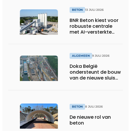
BETON
13 JULI 2026
BNR Beton kiest voor
robuuste centrale
met AI-versterkte
topservice
ALGEMEEN
9 JULI 2026
Doka België
ondersteunt de bouw
van de nieuwe sluis
van Obourg
BETON
8 JULI 2026
De nieuwe rol van
beton