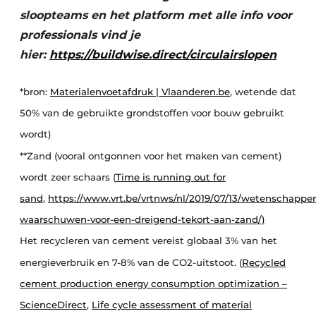
sloopteams en het platform met alle info voor
professionals vind je
hier:
https://buildwise.direct/circulairslopen
*bron:
Materialenvoetafdruk | Vlaanderen.be
, wetende dat
50% van de gebruikte grondstoffen voor bouw gebruikt
wordt)
**Zand (vooral ontgonnen voor het maken van cement)
wordt zeer schaars (
Time is running out for
sand
,
https://www.vrt.be/vrtnws/nl/2019/07/13/wetenschapper
waarschuwen-voor-een-dreigend-tekort-aan-zand/)
Het recycleren van cement vereist globaal 3% van het
energieverbruik en 7-8% van de CO2-uitstoot. (
Recycled
cement production energy consumption optimization –
ScienceDirect
,
Life cycle assessment of material