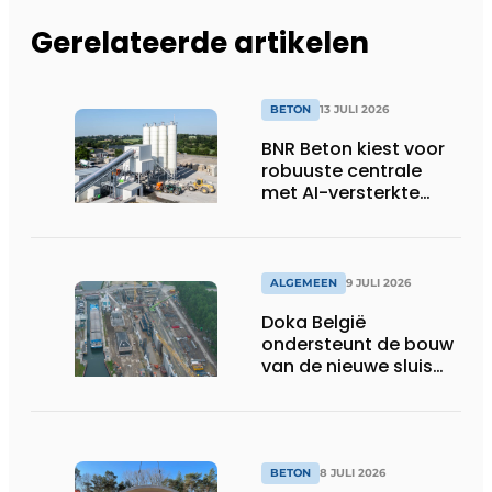
Gerelateerde artikelen
BETON
13 JULI 2026
BNR Beton kiest voor
robuuste centrale
met AI-versterkte
topservice
ALGEMEEN
9 JULI 2026
Doka België
ondersteunt de bouw
van de nieuwe sluis
van Obourg
BETON
8 JULI 2026