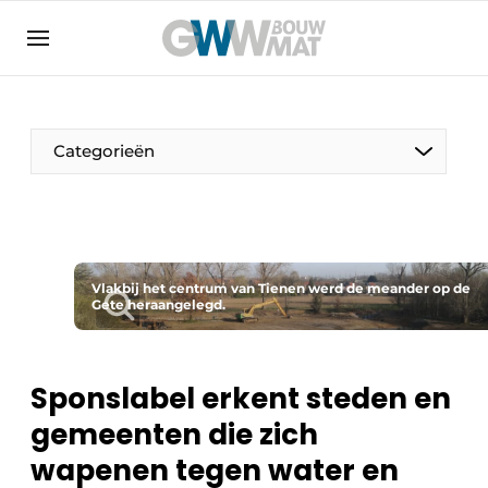
Algemene voorwaarden
Bedrijven
Aanmelden
Bedankt voor de aanmelding
Bedrijven
Categorieën
Contact
Direct contact
Evenement aanmelden
Home
Vlakbij het centrum van Tienen werd de meander op de
Gete heraangelegd.
Meest gelezen
Nieuwsbrief
Sponslabel erkent steden en
Podcasts
gemeenten die zich
Privacy / Cookie statement
wapenen tegen water en
Vacature aanmelden