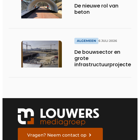
De nieuwe rol van
beton
ALGEMEEN
6 JULI 2026
De bouwsector en
grote
infrastructuurprojecten
in de kijker
Vragen? Neem contact op