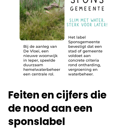
Het label
Sponsgemeente
Bij de aanleg van
bevestigt dat een
De Vloei, een
stad of gemeente
nieuwe woonwijk
voldoet aan
in Ieper, speelde
concrete criteria
duurzaam
rond ontharding,
hemelwaterbeheer
vergroening en
een centrale rol.
waterbeheer.
Feiten en cijfers die
de nood aan een
spons­label