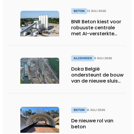
BETON
13 JULI 2026
BNR Beton kiest voor
robuuste centrale
met AI-versterkte
topservice
ALGEMEEN
9 JULI 2026
Doka België
ondersteunt de bouw
van de nieuwe sluis
van Obourg
BETON
8 JULI 2026
De nieuwe rol van
beton