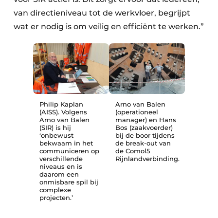
van directieniveau tot de werkvloer, begrijpt
wat er nodig is om veilig en efficiënt te werken.”
Philip Kaplan
Arno van Balen
(AISS). Volgens
(operationeel
Arno van Balen
manager) en Hans
(SIR) is hij
Bos (zaakvoerder)
‘onbewust
bij de boor tijdens
bekwaam in het
de break-out van
communiceren op
de Comol5
verschillende
Rijnlandverbinding.
niveaus en is
daarom een
onmisbare spil bij
complexe
projecten.’