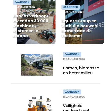
JAARBOEK
Vacatures
21 JANUARI 2026
JAARBOEK
20 JANUARI 2026
Video’s
Bobcat verkoopt
meer dan 30.000
Square Group en
Machine IQ-
Viabuild bouwen
systemen in
samen aan de
Europa
toekomst
JAARBOEK
19 JANUARI 2026
Bomen, biomassa
en beter milieu
JAARBOEK
16 JANUARI 2026
Veiligheid
rendeert met