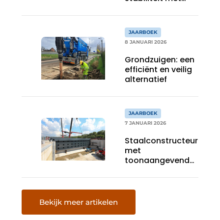
geïntegreerd
onderhoudsbeheer
JAARBOEK
8 JANUARI 2026
Grondzuigen: een
efficiënt en veilig
alternatief
JAARBOEK
7 JANUARI 2026
Staalconstructeur
met
toonaangevend
trackrecord
Bekijk meer artikelen