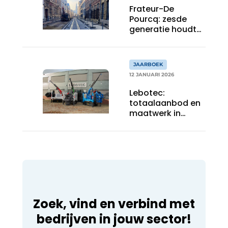
Frateur-De
Pourcq: zesde
generatie houdt
spoorspecialist
stevig op de rails
JAARBOEK
12 JANUARI 2026
Lebotec:
totaalaanbod en
maatwerk in
miniheimachines
en -
boorstellingen
Zoek, vind en verbind met
bedrijven in jouw sector!