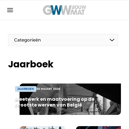
Algemene voorwaarden
Bedrijven
Aanmelden
Bedankt voor de aanmelding
Bedrijven
Categorieën
Contact
Direct contact
Jaarboek
Evenement aanmelden
Home
Meest gelezen
JAARBOEK
30 MAART 2026
Nieuwsbrief
Meetwerk en maatvoering op de
grootste werven van België
Podcasts
Privacy / Cookie statement
Vacature aanmelden