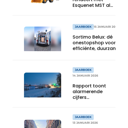
Esquenet MST als
partner
JAARBOEK
15 JANUARI 2026
Sortimo Belux: dé
onestopshop voor een
efficiënte, duurzame en
professionele
bedrijfswageninrichting
JAARBOEK
14 JANUARI 2026
Rapport toont
alarmerende
cijfers
werfinbraken
JAARBOEK
13 JANUARI 2026