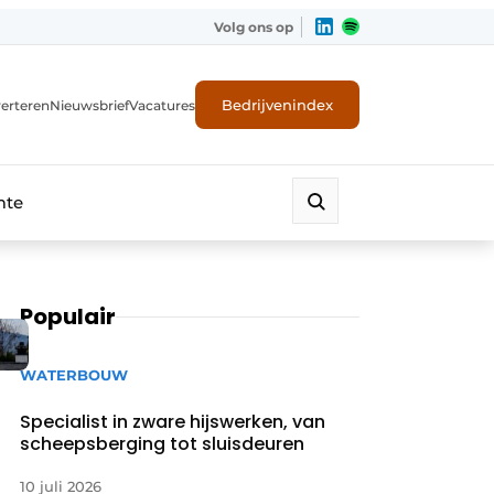
Volg ons op
Bedrijvenindex
erteren
Nieuwsbrief
Vacatures
mte
Populair
WATERBOUW
Specialist in zware hijswerken, van
scheepsberging tot sluisdeuren
10 juli 2026