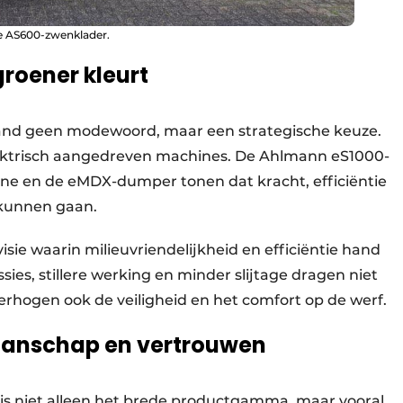
 de AS600-zwenklader.
roener kleurt
nd geen modewoord, maar een strategische keuze.
 elektrisch aangedreven machines. De Ahlmann eS1000-
ne en de eMDX-dumper tonen dat kracht, efficiëntie
 kunnen gaan.
sie waarin milieuvriendelijkheid en efficiëntie hand
ies, stillere werking en minder slijtage dragen niet
verhogen ook de veiligheid en het comfort op de werf.
kmanschap en vertrouwen
s niet alleen het brede productgamma, maar vooral