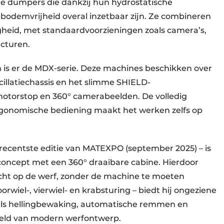
ge dumpers die dankzij hun hydrostatische
bodemvrijheid overal inzetbaar zijn. Ze combineren
heid, met standaardvoorzieningen zoals camera’s,
ucturen.
an is er de MDX-serie. Deze machines beschikken over
cillatiechassis en het slimme SHIELD-
otorstop en 360° camerabeelden. De volledig
ergonomische bediening maakt het werken zelfs op
 recentste editie van MATEXPO (september 2025) – is
 concept met een 360° draaibare cabine. Hierdoor
zicht op de werf, zonder de machine te moeten
orwiel-, vierwiel- en krabsturing – biedt hij ongeziene
als hellingbewaking, automatische remmen en
eld van modern werfontwerp.