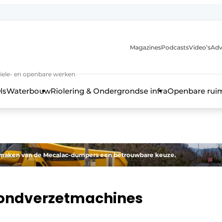
anmelding
Magazines
Podcasts
Video’s
Adv
iviele- en openbare werken
ls
Waterbouw
Riolering & Ondergrondse infra
Openbare rui
g maken van de Mecalac-dumpers een betrouwbare keuze.
grondverzetmachines