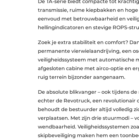
De TA-serie biedt compacte tot krachti
transmissie, ruime kiepbakken en hoge 
eenvoud met betrouwbaarheid en veilig
hellingindicatoren en stevige ROPS-str
Zoek je extra stabiliteit en comfort? D
permanente vierwielaandrijving, een os
veiligheidssysteem met automatische m
afgesloten cabine met airco-optie en 
ruig terrein bijzonder aangenaam.
De absolute blikvanger – ook tijdens de
echter de Revotruck, een revolutionair
behoudt de bestuurder altijd volledig 
verplaatsen. Met zijn drie stuurmodi – vo
wendbaarheid. Veiligheidssystemen zo
skipbeveiliging maken hem een toonbe