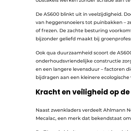
obstakels werken zonder schade aan te 
De AS600 blinkt uit in veelzijdigheid. D
van heggensnoeiers tot puinbakken – ze
of frezen. De zachte besturing voorko
bijzonder geliefd maakt bij groenprofess
Ook qua duurzaamheid scoort de AS600 
onderhoudsvriendelijke constructie zorg
en een langere levensduur – factoren di
bijdragen aan een kleinere ecologische
Kracht en veiligheid op 
Naast zwenkladers verdeelt Ahlmann 
Mecalac, een merk dat bekendstaat om z