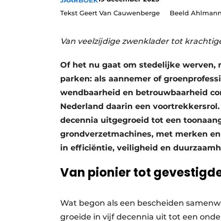
JAARBOEK
Vacatures
Tekst Geert Van Cauwenberge Beeld Ahlmann
Video’s
Van veelzijdige zwenklader tot krachti
Of het nu gaat om stedelijke werven
parken: als aannemer of groenprofessi
wendbaarheid en betrouwbaarheid com
Nederland daarin een voortrekkersrol. H
decennia uitgegroeid tot een toonaan
grondverzetmachines, met merken en 
in efficiëntie, veiligheid en duurzaamh
Van pionier tot gevestig
Wat begon als een bescheiden samenw
groeide in vijf decennia uit tot een ond